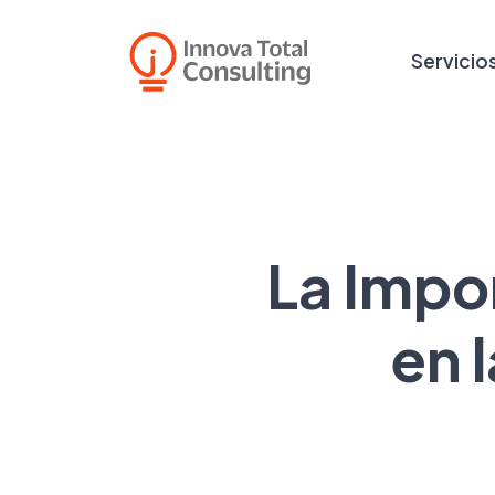
Servicio
La Impo
en 